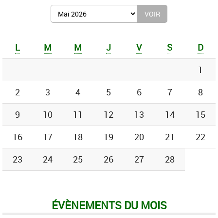
Afficher
le
mois
de
L
M
M
J
V
S
D
:
1
2
3
4
5
6
7
8
9
10
11
12
13
14
15
16
17
18
19
20
21
22
23
24
25
26
27
28
ÉVÈNEMENTS DU MOIS