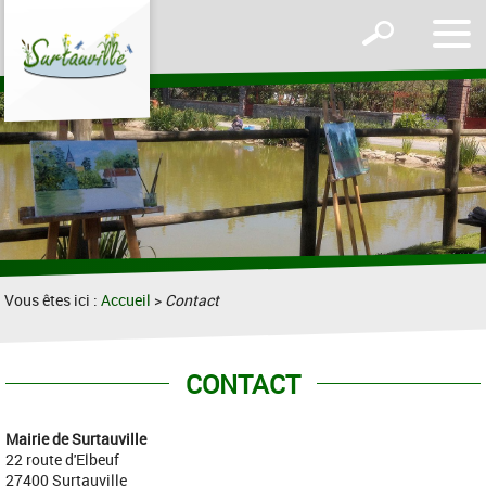
Affic
Afficher
le
le
men
formulaire
de
recherche
Vous êtes ici :
Accueil
>
Contact
CONTACT
Mairie de Surtauville
22 route d'Elbeuf
27400 Surtauville