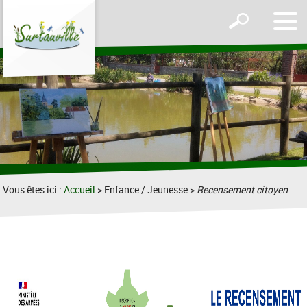
Affic
Afficher
le
le
men
formulaire
de
recherche
Vous êtes ici :
Accueil
> Enfance / Jeunesse >
Recensement citoyen