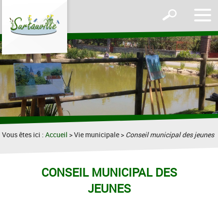
Affic
Afficher
le
le
men
formulaire
de
recherche
Vous êtes ici :
Accueil
> Vie municipale >
Conseil municipal des jeunes
CONSEIL MUNICIPAL DES
JEUNES