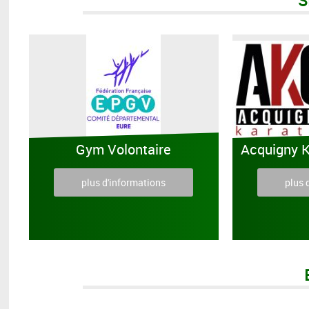
S
Gym Volontaire
Acquigny K
plus d'informations
plus 