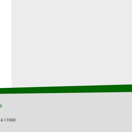
le
0 à 11h00