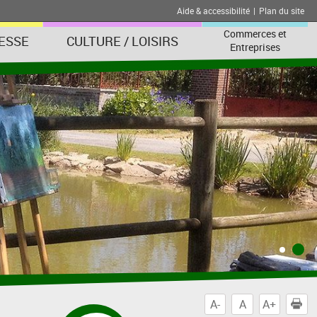
Aide & accessibilité
|
Plan du site
Commerces et
ESSE
CULTURE / LOISIRS
Entreprises
A-
A
A+
I