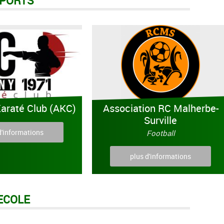
PORTS
araté Club (AKC)
Association RC Malherbe-
Surville
d'informations
Football
plus d'informations
ECOLE