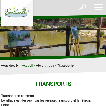
Affic
Afficher
le
le
men
formulaire
de
recherche
Vous êtes ici :
Accueil
> Vie pratique >
Transports
TRANSPORTS
Transport en commun
Le village est desservi par les réseaux Transbord et la région.
Ligne