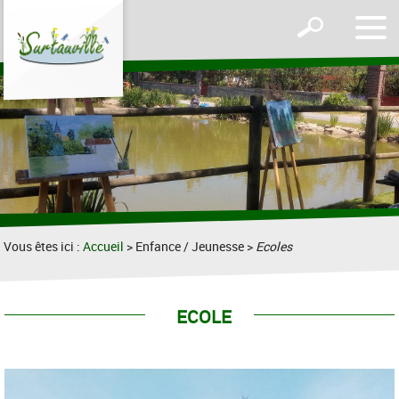
Affic
Afficher
le
le
men
formulaire
de
recherche
Vous êtes ici :
Accueil
> Enfance / Jeunesse >
Ecoles
ECOLE