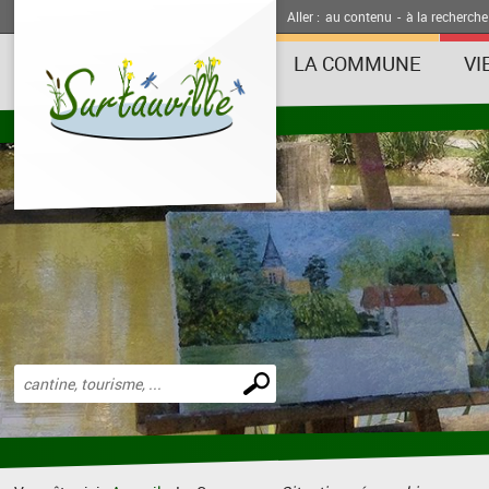
Aller :
au contenu
-
à la recherche
LA COMMUNE
VI
Effectuer
une
recherche