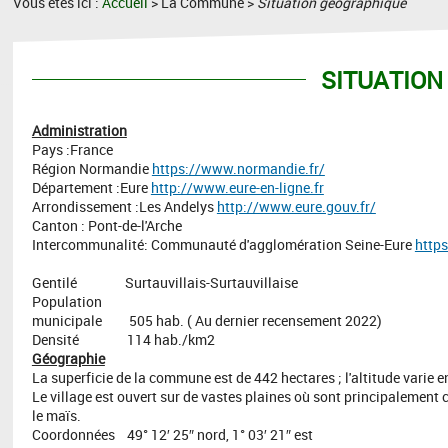
Vous êtes ici :
Accueil
> La Commune >
Situation géographique
SITUATION
Administration
Pays :France
Région Normandie
https://www.normandie.fr/
Département :Eure
http://www.eure-en-ligne.fr
Arrondissement :Les Andelys
http://www.eure.gouv.fr/
Canton : Pont-de-l'Arche
Intercommunalité: Communauté d'agglomération Seine-Eure
https
Gentilé Surtauvillais-Surtauvillaise
Population
municipale 505 hab. ( Au dernier recensement 2022)
Densité 114 hab./km2
Géographie
La superficie de la commune est de 442 hectares ; l'altitude varie e
Le village est ouvert sur de vastes plaines où sont principalement cult
le maïs.
Coordonnées 49° 12′ 25″ nord, 1° 03′ 21″ est