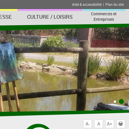
Aide & accessibilité
|
Plan du site
Commerces et
ESSE
CULTURE / LOISIRS
Entreprises
A-
A
A+
I