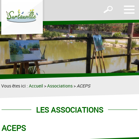
Affic
Afficher
le
le
men
formulaire
de
recherche
Vous êtes ici :
Accueil
>
Associations
>
ACEPS
LES ASSOCIATIONS
ACEPS