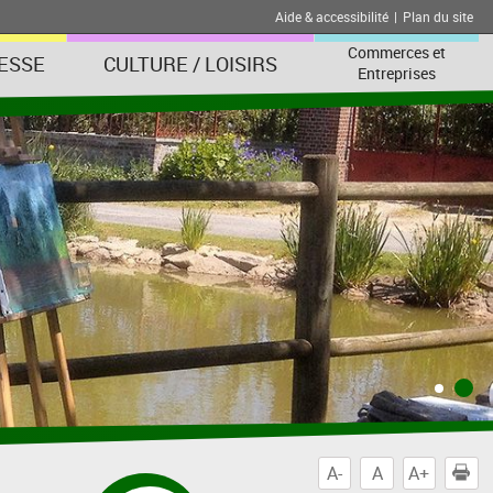
Aide & accessibilité
|
Plan du site
Commerces et
ESSE
CULTURE / LOISIRS
Entreprises
A-
A
A+
I