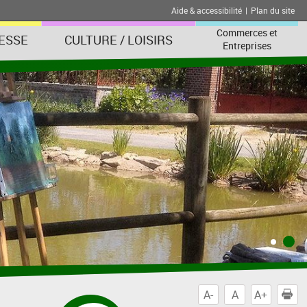
Aide & accessibilité
|
Plan du site
Commerces et
ESSE
CULTURE / LOISIRS
Entreprises
A-
A
A+
I