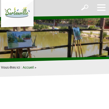
Affic
Afficher
le
le
men
formulaire
de
recherche
Vous êtes ici :
Accueil
>