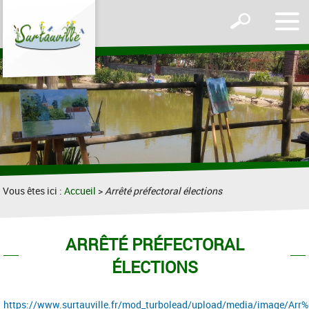
Affic
Afficher
le
le
men
formulaire
de
recherche
Vous êtes ici :
Accueil
>
Arrêté préfectoral élections
ARRÊTÉ PRÉFECTORAL
ÉLECTIONS
https://www.surtauville.fr/mod_turbolead/upload/media/image/A