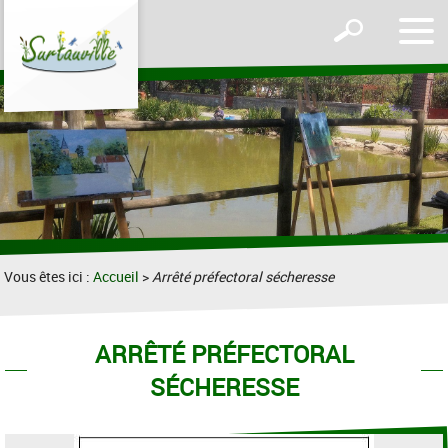
Affic
Afficher
le
le
men
formulaire
de
recherche
Vous êtes ici :
Accueil
>
Arrêté préfectoral sécheresse
ARRÊTÉ PRÉFECTORAL
SÉCHERESSE