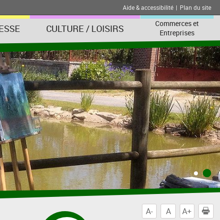
Aide & accessibilité
|
Plan du site
Commerces et
ESSE
CULTURE / LOISIRS
Entreprises
A-
A
A+
I