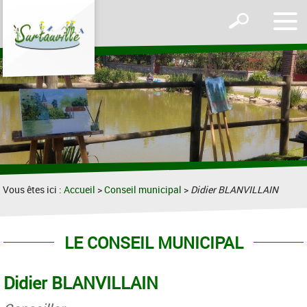
Affic
Afficher
le
le
men
formulaire
de
recherche
Vous êtes ici :
Accueil
>
Conseil municipal
>
Didier BLANVILLAIN
LE CONSEIL MUNICIPAL
Didier BLANVILLAIN