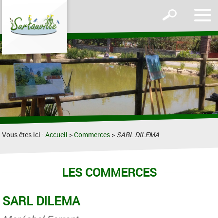
Affic
Afficher
le
le
men
formulaire
de
recherche
Vous êtes ici :
Accueil
>
Commerces
>
SARL DILEMA
LES COMMERCES
SARL DILEMA