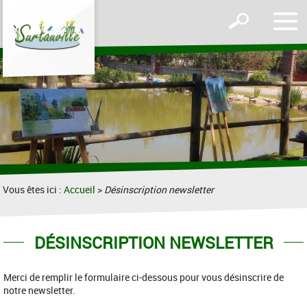
Affic
Afficher
le
le
men
formulaire
de
recherche
Vous êtes ici :
Accueil
>
Désinscription newsletter
DÉSINSCRIPTION NEWSLETTER
Merci de remplir le formulaire ci-dessous pour vous désinscrire de
notre newsletter.