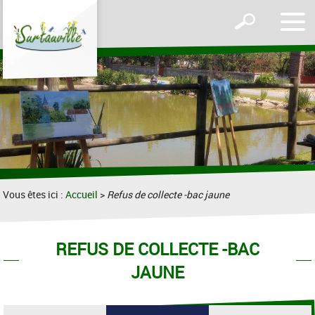
Affic
Afficher
le
le
men
formulaire
de
recherche
Vous êtes ici :
Accueil
>
Refus de collecte -bac jaune
REFUS DE COLLECTE -BAC
JAUNE