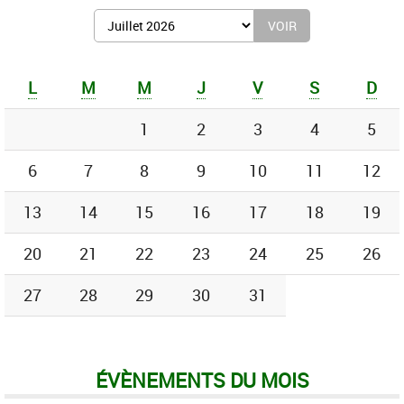
Afficher
le
mois
de
L
M
M
J
V
S
D
:
1
2
3
4
5
6
7
8
9
10
11
12
13
14
15
16
17
18
19
20
21
22
23
24
25
26
27
28
29
30
31
ÉVÈNEMENTS DU MOIS