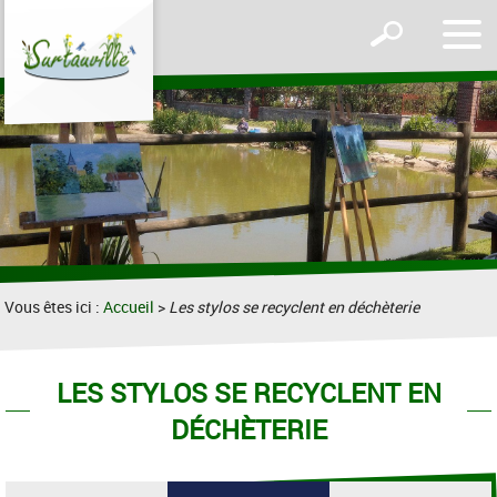
Affic
Afficher
le
le
men
formulaire
de
recherche
Vous êtes ici :
Accueil
>
Les stylos se recyclent en déchèterie
LES STYLOS SE RECYCLENT EN
DÉCHÈTERIE