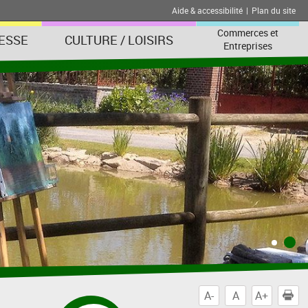
Aide & accessibilité
|
Plan du site
Commerces et
ESSE
CULTURE / LOISIRS
Entreprises
A-
A
A+
I