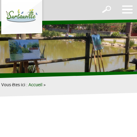
Affic
Afficher
le
le
men
formulaire
de
recherche
Vous êtes ici :
Accueil
>